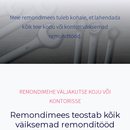
Meie remondimees tuleb kohale, et lahendada
kõik teie kodu või kontori väiksemad
remonditööd.
REMONDIMEHE VÄLJAKUTSE KOJU VÕI
KONTORISSE
Remondimees teostab kõik
väiksemad remonditööd