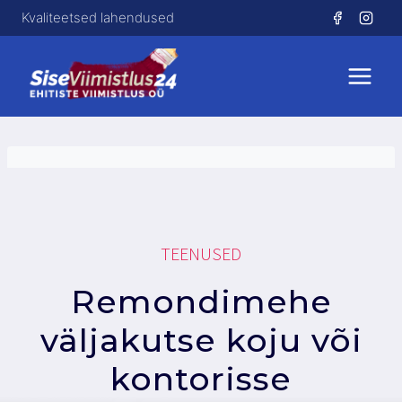
Skip
Kvaliteetsed lahendused
to
content
TEENUSED
Remondimehe
väljakutse koju või
kontorisse